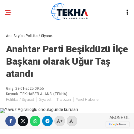
26.8
°
ANKARA
Ana Sayfa
›
Politika / Siyaset
GALERİ
VİDEO
Anahtar Parti Beşikdüzü İlçe
ASAYIŞ
Başkanı olarak Uğur Taş
GÜNDEM
atandı
GENEL
EKONOMI
Giriş: 28-01-2025 09:55
Kaynak: TEK HABER AJANSI (TEKHA)
POLITIKA
Politika / Siyaset
Siyaset
Trabzon
Yerel Haberler
SIYASET
ABONE OL
+
-
DÜNYA
METEOROLOJI