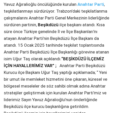
Yavuz Ağıralioğlu öncülüğünde kurulan
Anahtar Parti
,
SPOR
teşkilatlanmayı sürdürüyor. Trabzon’daki teşkilatlanma
çalışmalarını Anahtar Parti Genel Merkezinin liderliğinde
SERVISLER
WhatsApp İhbar
sürdüren partinin,
Beşikdüzü
ilçe başkanı atandı. Kısa
Hattı
süre önce Türkiye genelinde İl ve İlçe Başkanları’nı
atayan Anahtar Parti’nin Beşikdüzü İlçe Başkanı da
atandı. 15 Ocak 2025 tarihinde teşkilat toplantısında
Anahtar Parti Beşikdüzü İlçe Başkanlığı görevine atanan
Facebook
isim Uğur Taş olarak açıklandı.
“BEŞİKDÜZÜ İLÇEMİZ
İÇİN
HAY
ALLE
RİMİZ VAR” ;
Anahtar Parti Beşikdüzü
Kurucu ilçe Başkanı Uğur Taş yaptığı açıklamada; “ Yeni
bir umut ile memleket hizmetini öne çıkaran, küresel ve
Instagram
bölgesel meseleler de söz sahibi olmak adına Anahtar
stratejiler geliştirmek için kurulan Anahtar Parti’miz ve
Youtube
liderimiz Sayın Yavuz Ağıralioğlu’nun önderliğinde
Beşikdüzü ilçe kurucu başkanlığına getirildim.