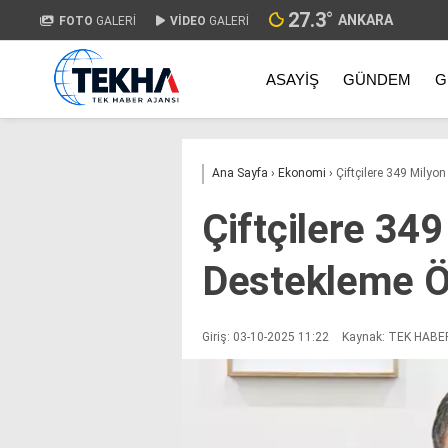
27.3
°
ANKARA
FOTO
GALERİ
VİDEO
GALERİ
ASAYIŞ
GÜNDEM
G
Ana Sayfa
›
Ekonomi
›
Çiftçilere 349 Milyo
Çiftçilere 349
Destekleme Ö
Giriş: 03-10-2025 11:22
Kaynak: TEK HABE