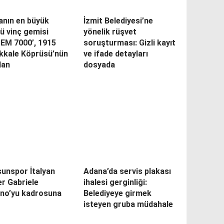
anın en büyük
İzmit Belediyesi’ne
ü vinç gemisi
yönelik rüşvet
PEM 7000’, 1915
soruşturması: Gizli kayıt
kkale Köprüsü’nün
ve ifade detayları
dan
dosyada
unspor İtalyan
Adana’da servis plakası
r Gabriele
ihalesi gerginliği:
ino’yu kadrosuna
Belediyeye girmek
isteyen gruba müdahale