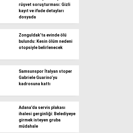
rüşvet soruşturması: Gizli
kayıt ve ifade detayları
Gündem
dosyada
Ekonomi
Zonguldak’ta evinde ölü
Politika / Siyaset
bulundu: Kesin ölüm nedeni
otopsiyle belirlenecek
Dünya
Spor
Samsunspor İtalyan stoper
Magazin
Gabriele Guarino’yu
kadrosuna kattı
Sağlık
Teknoloji
Adana’da servis plakası
ihalesi gerginliği: Belediyeye
girmek isteyen gruba
müdahale