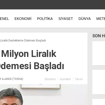
ENEL
EKONOMI
POLITIKA
SIYASET
DÜNYA
MET
SON H
n Liralık Destekleme Ödemesi Başladı
 Milyon Liralık
demesi Başladı
R AJANSI (TEKHA)
Ekonomi
Gündem
Tarım