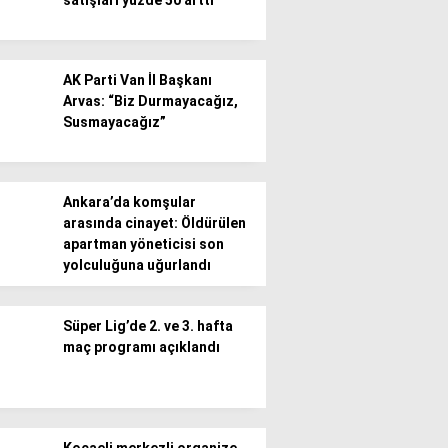
satışları yüzde 50 arttı
AK Parti Van İl Başkanı
Arvas: “Biz Durmayacağız,
Susmayacağız”
Ankara’da komşular
arasında cinayet: Öldürülen
apartman yöneticisi son
yolculuğuna uğurlandı
Süper Lig’de 2. ve 3. hafta
maç programı açıklandı