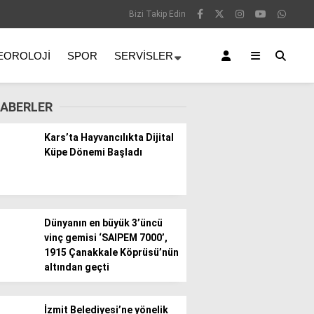
Bizi Takip Edin
EOROLOJI
SPOR
SERVISLER
ABERLER
Kars’ta Hayvancılıkta Dijital
Küpe Dönemi Başladı
Dünyanın en büyük 3’üncü
vinç gemisi ‘SAIPEM 7000’,
1915 Çanakkale Köprüsü’nün
altından geçti
İzmit Belediyesi’ne yönelik