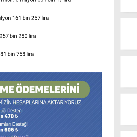
ilyon 161 bin 257 lira
 957 bin 280 lira
81 bin 758 lira