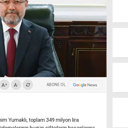
ABONE OL
+
-
im Yumaklı, toplam 349 milyon lira
ödemelerinin bugün çiftçilerin hesaplarına