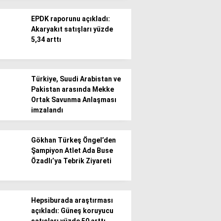
EPDK raporunu açıkladı:
Akaryakıt satışları yüzde
5,34 arttı
WhatsApp İhbar
Türkiye, Suudi Arabistan ve
Hattı
Pakistan arasında Mekke
Ortak Savunma Anlaşması
imzalandı
Facebook
Gökhan Türkeş Öngel’den
Şampiyon Atlet Ada Buse
Özadlı’ya Tebrik Ziyareti
Instagram
Hepsiburada araştırması
açıkladı: Güneş koruyucu
Youtube