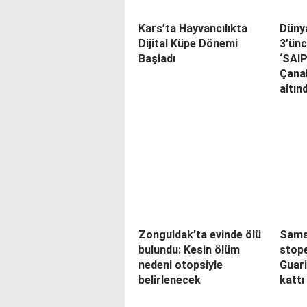
Kars’ta Hayvancılıkta
Düny
Dijital Küpe Dönemi
3’ünc
Başladı
‘SAI
Çana
altın
Zonguldak’ta evinde ölü
Sams
bulundu: Kesin ölüm
stope
nedeni otopsiyle
Guar
belirlenecek
kattı