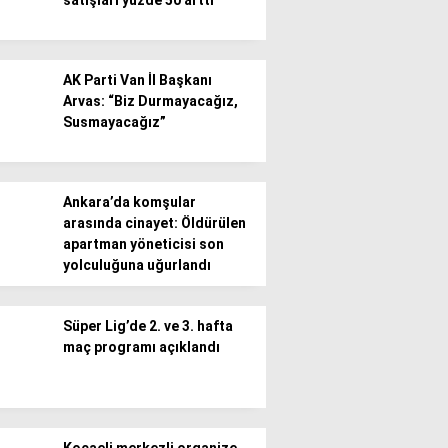
satışları yüzde 50 arttı
AK Parti Van İl Başkanı
Arvas: “Biz Durmayacağız,
Susmayacağız”
Ankara’da komşular
arasında cinayet: Öldürülen
apartman yöneticisi son
yolculuğuna uğurlandı
Süper Lig’de 2. ve 3. hafta
maç programı açıklandı