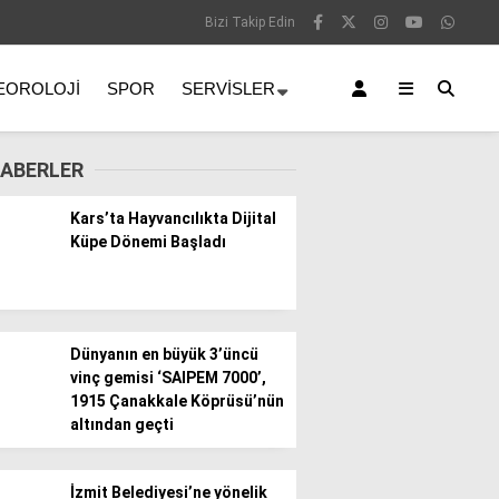
Bizi Takip Edin
EOROLOJI
SPOR
SERVISLER
ABERLER
Kars’ta Hayvancılıkta Dijital
Küpe Dönemi Başladı
Dünyanın en büyük 3’üncü
vinç gemisi ‘SAIPEM 7000’,
1915 Çanakkale Köprüsü’nün
altından geçti
İzmit Belediyesi’ne yönelik