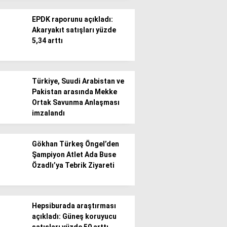
EPDK raporunu açıkladı:
Akaryakıt satışları yüzde
5,34 arttı
WhatsApp İhbar
Türkiye, Suudi Arabistan ve
Hattı
Pakistan arasında Mekke
Ortak Savunma Anlaşması
imzalandı
Facebook
Gökhan Türkeş Öngel’den
Şampiyon Atlet Ada Buse
Özadlı’ya Tebrik Ziyareti
Instagram
Hepsiburada araştırması
açıkladı: Güneş koruyucu
Youtube