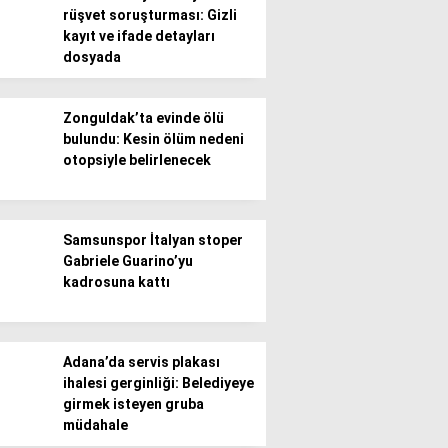
rüşvet soruşturması: Gizli
kayıt ve ifade detayları
Gündem
dosyada
Ekonomi
Zonguldak’ta evinde ölü
Politika / Siyaset
bulundu: Kesin ölüm nedeni
otopsiyle belirlenecek
Dünya
Spor
Samsunspor İtalyan stoper
Magazin
Gabriele Guarino’yu
kadrosuna kattı
Sağlık
Teknoloji
Adana’da servis plakası
ihalesi gerginliği: Belediyeye
girmek isteyen gruba
müdahale