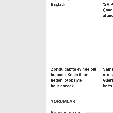
Başladı
‘SAI
Çana
altın
Zonguldak’ta evinde ölü
Sams
bulundu: Kesin ölüm
stope
nedeni otopsiyle
Guar
belirlenecek
kattı
YORUMLAR
Bir yanıt yazın