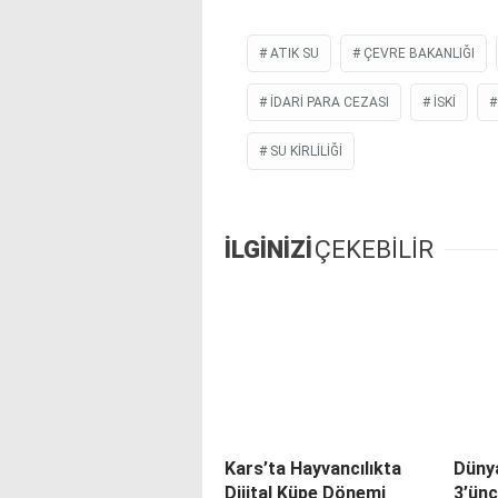
ATIK SU
ÇEVRE BAKANLIĞI
IDARI PARA CEZASI
İSKİ
SU KIRLILIĞI
İLGİNİZİ
ÇEKEBİLİR
Kars’ta Hayvancılıkta
Düny
Dijital Küpe Dönemi
3’ünc