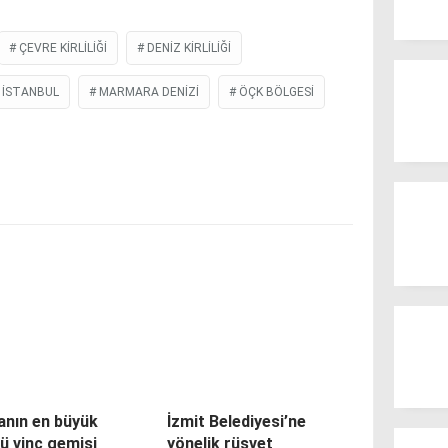
ÇEVRE KIRLILIĞI
DENIZ KIRLILIĞI
İSTANBUL
MARMARA DENIZI
ÖÇK BÖLGESI
anın en büyük
İzmit Belediyesi’ne
ü vinç gemisi
yönelik rüşvet