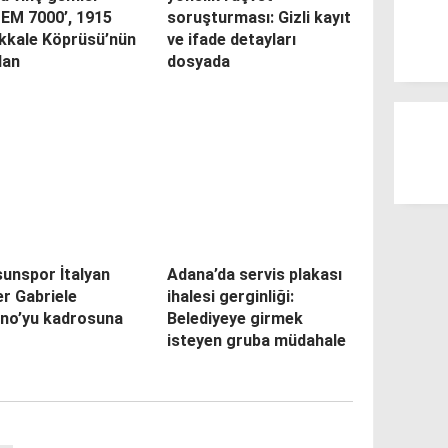
PEM 7000’, 1915
soruşturması: Gizli kayıt
kkale Köprüsü’nün
ve ifade detayları
dan
dosyada
unspor İtalyan
Adana’da servis plakası
r Gabriele
ihalesi gerginliği:
ino’yu kadrosuna
Belediyeye girmek
isteyen gruba müdahale