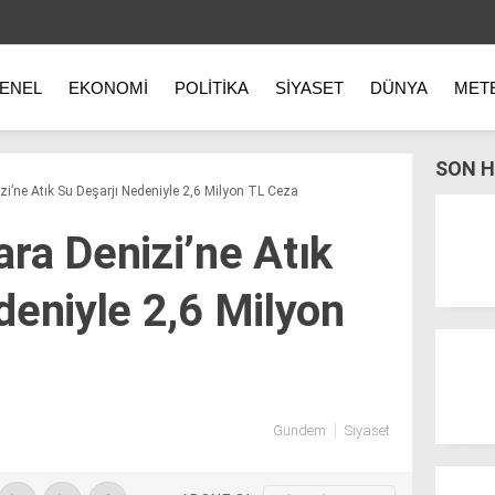
ENEL
EKONOMI
POLITIKA
SIYASET
DÜNYA
MET
SON H
zi’ne Atık Su Deşarjı Nedeniyle 2,6 Milyon TL Ceza
ra Denizi’ne Atık
deniyle 2,6 Milyon
Gündem
Siyaset