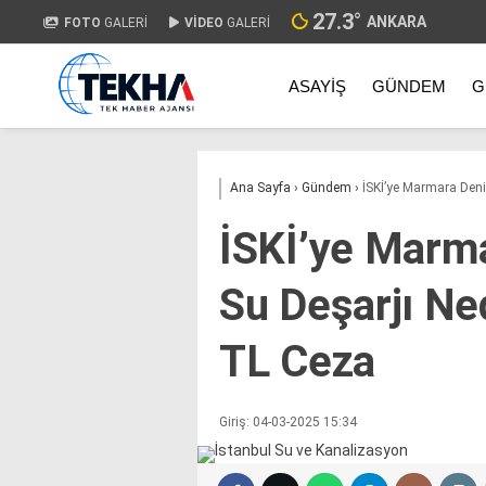
27.3
°
ANKARA
FOTO
GALERİ
VİDEO
GALERİ
ASAYIŞ
GÜNDEM
G
Ana Sayfa
›
Gündem
›
İSKİ’ye Marmara Deni
İSKİ’ye Marma
Su Deşarjı Ne
TL Ceza
Giriş: 04-03-2025 15:34