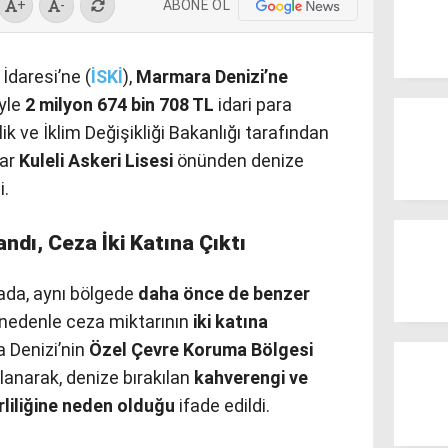
ABONE OL
+
-
İdaresi’ne (
İSKİ
),
Marmara Denizi’ne
yle
2 milyon 674 bin 708 TL
idari para
lik ve İklim Değişikliği Bakanlığı tarafından
dar
Kuleli Askeri Lisesi
önünden denize
i.
andı, Ceza İki Katına Çıktı
ada, aynı bölgede
daha önce de benzer
nedenle ceza miktarının
iki katına
a Denizi’nin
Özel Çevre Koruma Bölgesi
ulanarak, denize bırakılan
kahverengi ve
rliliğine neden olduğu
ifade edildi.