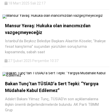
18 Mart 2025 Salı 22:17
Mansur Yavaş: Hukuka olan inancımızdan
vazgeçmeyeceğiz
İstanbul’da Beykoz Belediye Başkanı Alaattin Köseler, “ihaleye
fesat karıştırma” suçundan yürütülen soruşturma
kapsamında, sabah saat
27 Şubat 2025 Perşembe 10:37
Bakan Tunç’tan TÜSİAD’a Sert Tepki: “Yargıya
Müdahale Kabul Edilemez”
Adalet Bakanı Yılmaz Tunç, TÜSİAD’ın son açıklamalarına
ilişkin önemli değerlendirmelerde bulundu. AK Parti TBMM
Grup