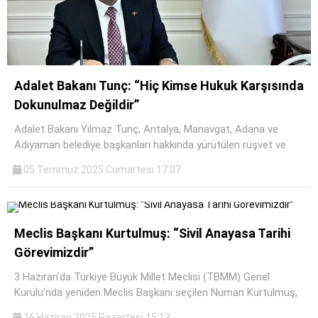
Adalet Bakanı Tunç: “Hiç Kimse Hukuk Karşısında
Dokunulmaz Değildir”
Adalet Bakanı Yılmaz Tunç, Antalya, Manavgat, Adana ve
Adıyaman belediye başkanları hakkında yürütülen rüşvet ve
05 Temmuz 2025 Cumartesi 17:07
Meclis Başkanı Kurtulmuş: “Sivil Anayasa Tarihi
Görevimizdir”
3 Haziran’da Türkiye Büyük Millet Meclisi (TBMM) Genel
Kurulu’nda yeniden Meclis Başkanı seçilen Numan Kurtulmuş,
16 Haziran 2025 Pazartesi 15:13