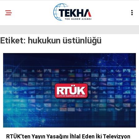
25.7
°
ANKARA
Etiket:
hukukun üstünlüğü
GALERİ
VİDEO
ASAYIŞ
GÜNDEM
GENEL
EKONOMI
POLITIKA
SIYASET
DÜNYA
RTÜK’ten Yayın Yasağını İhlal Eden İki Televizyon
METEOROLOJI