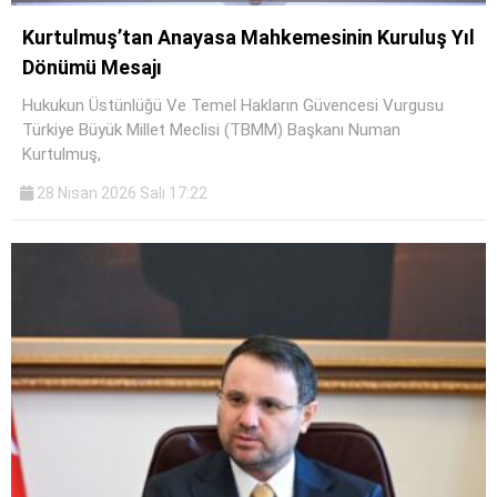
Kurtulmuş’tan Anayasa Mahkemesinin Kuruluş Yıl
Dönümü Mesajı
Hukukun Üstünlüğü Ve Temel Hakların Güvencesi Vurgusu
Türkiye Büyük Millet Meclisi (TBMM) Başkanı Numan
Kurtulmuş,
28 Nisan 2026 Salı 17:22