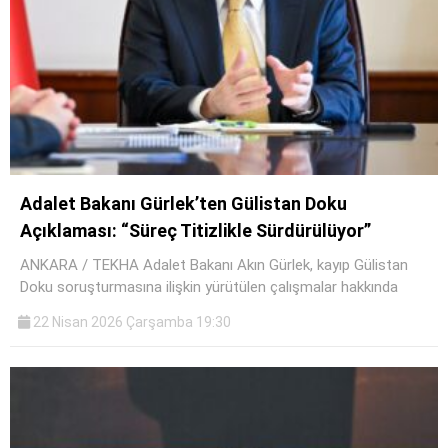
Adalet Bakanı Gürlek’ten Gülistan Doku
Açıklaması: “Süreç Titizlikle Sürdürülüyor”
ANKARA / TEKHA Adalet Bakanı Akın Gürlek, kayıp Gülistan
Doku soruşturmasına ilişkin yürütülen çalışmalar hakkında
22 Nisan 2026 Çarşamba 19:30