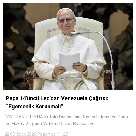
Papa 14’üncü Leo’dan Venezuela Çağrısı:
“Egemenlik Korunmalı”
VATİKAN / TEKHA Katolik Dünyasının Ruhani Liderinden Barış
ve Hukuk Vurgusu Vatikan Devlet Başkanı ve
05 Ocak 2026 Pazartesi 11:25