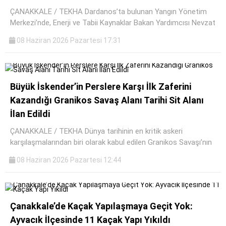
ÇANAKKALE / TEKHA Dardanos’ta bulunan Yangın Yönetim
Merkezi’nde, Enerji ve Tabii Kaynaklar Bakan Yardımcısı Nevzat
08 Haziran 2026 Pazartesi 17:31
Büyük İskender’in Perslere Karşı İlk Zaferini
Kazandığı Granikos Savaş Alanı Tarihi Sit Alanı
İlan Edildi
ÇANAKKALE / TEKHA Dünya tarihinin en kritik askeri
karşılaşmalarından biri olarak kabul edilen Granikos Savaşı’nın
08 Haziran 2026 Pazartesi 12:44
Çanakkale’de Kaçak Yapılaşmaya Geçit Yok:
Ayvacık İlçesinde 11 Kaçak Yapı Yıkıldı