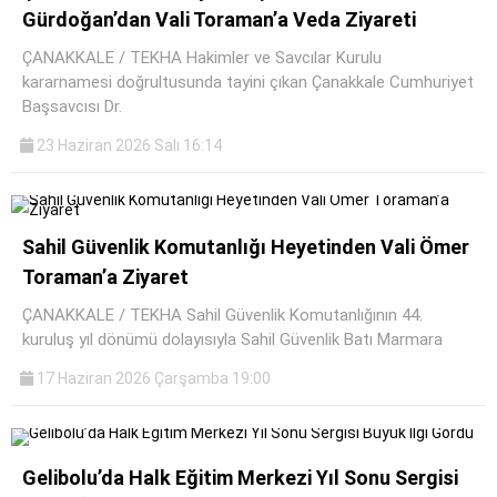
Gürdoğan’dan Vali Toraman’a Veda Ziyareti
ÇANAKKALE / TEKHA Hakimler ve Savcılar Kurulu
kararnamesi doğrultusunda tayini çıkan Çanakkale Cumhuriyet
Başsavcısı Dr.
23 Haziran 2026 Salı 16:14
Sahil Güvenlik Komutanlığı Heyetinden Vali Ömer
Toraman’a Ziyaret
ÇANAKKALE / TEKHA Sahil Güvenlik Komutanlığının 44.
kuruluş yıl dönümü dolayısıyla Sahil Güvenlik Batı Marmara
17 Haziran 2026 Çarşamba 19:00
Gelibolu’da Halk Eğitim Merkezi Yıl Sonu Sergisi