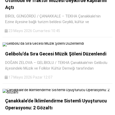
Otomobil ve Traktör Müzesi Geyikli’de Kapılarını
Açtı
BİROL GÜNGÖRDÜ / ÇANAKKALE – TEKHA Çanakkale’nin
Ezine ilçesine bağlı turizm beldesi Geyikli, kültür ve
23 Mayıs 2026 Cumartesi 10:45
Gelibolu’da Sıra Gecesi Müzik Şöleni Düzenlendi
DOĞAN ZELOVA – GELİBOLU / TEKHA Çanakkale’nin Gelibolu
ilçesindeki Müzik ve Folklor Kültür Derneği tarafından
17 Mayıs 2026 Pazar 12:07
Çanakkale’de İklimlendirme Sistemli Uyuşturucu
Operasyonu: 2 Gözaltı