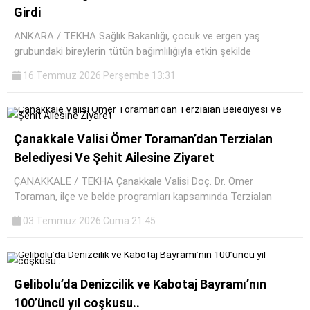
Girdi
ANKARA / TEKHA Sağlık Bakanlığı, çocuk ve ergen yaş
grubundaki bireylerin tütün bağımlılığıyla etkin şekilde
16 Temmuz 2026 Perşembe 13:31
Çanakkale Valisi Ömer Toraman’dan Terzialan
Belediyesi Ve Şehit Ailesine Ziyaret
ÇANAKKALE / TEKHA Çanakkale Valisi Doç. Dr. Ömer
Toraman, ilçe ve belde programları kapsamında Terzialan
03 Temmuz 2026 Cuma 21:45
Gelibolu’da Denizcilik ve Kabotaj Bayramı’nın
100’üncü yıl coşkusu..