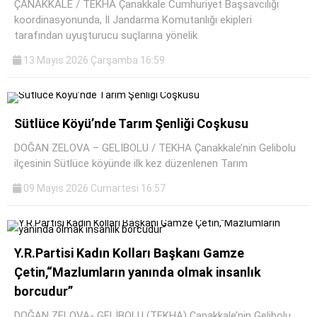
ÇANAKKALE / TEKHA Çanakkale Cumhuriyet Başsavcılığı
koordinasyonunda, İl Jandarma Komutanlığı ekipleri
tarafından uyuşturucu suçlarına yönelik
13 Mayıs 2026 Çarşamba 16:59
Sütlüce Köyü’nde Tarım Şenliği Coşkusu
DOĞAN ZELOVA – GELİBOLU / TEKHA Çanakkale’nin Gelibolu
ilçesinin Sütlüce köyünde ilk kez düzenlenen Tarım
09 Mayıs 2026 Cumartesi 16:57
Y.R.Partisi Kadın Kolları Başkanı Gamze
Çetin,“Mazlumların yanında olmak insanlık
borcudur”
DOĞAN ZELOVA- GELİBOLU (TEKHA) Çanakkale’nin Gelibolu