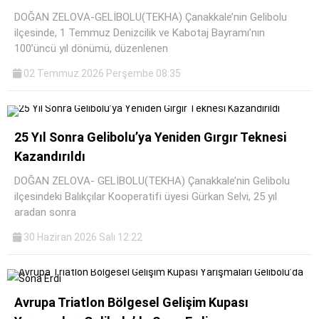
DOĞAN ZELOVA-GELİBOLU(TEKHA) Çanakkale’nin Gelibolu
ilçesinde, 1 Temmuz Denizcilik ve Kabotaj Bayramı’nın
100’üncü yıl dönümü, düzenlenen
02 Temmuz 2026 Perşembe 08:35
25 Yıl Sonra Gelibolu’ya Yeniden Gırgır Teknesi
Kazandırıldı
DOĞAN ZELOVA- GELİBOLU(TEKHA) Çanakkale’nin Gelibolu
ilçesindeki Balıkçılar Kooperatifi üyesi Gürkan Selvi, 25 yıl
aradan sonra
30 Haziran 2026 Salı 12:22
Avrupa Triatlon Bölgesel Gelişim Kupası