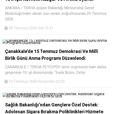
ANKARA / TEKHA İçişleri Bakanlığı, Meteoroloji Genel
Müdürlüğü’nden alınan son veriler doğrultusunda 29 Temmuz
2026
28 Temmuz 2026 Salı 16:31
Çanakkale’de 15 Temmuz Demokrasi Ve Millî
Birlik Günü Anma Programı Düzenlendi
ÇANAKKALE / TEKHA FETÖ/PDY terör örgütünün hain darbe
girişiminin 10. yıl dönümünde, “İrade Bizim, Zafer
16 Temmuz 2026 Perşembe 23:00
Sağlık Bakanlığı’ndan Gençlere Özel Destek:
Adolesan Sigara Bırakma Poliklinikleri Hizmete