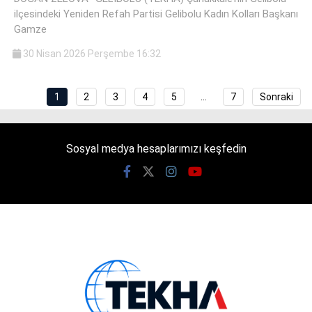
ilçesindeki Yeniden Refah Partisi Gelibolu Kadın Kolları Başkanı
Gamze
30 Nisan 2026 Perşembe 16:32
1
2
3
4
5
…
7
Sonraki
Sosyal medya hesaplarımızı keşfedin