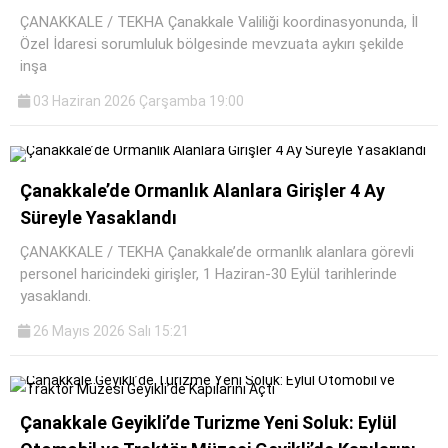
ÇANAKKALE / TEKHA Çanakkale Valiliği koordinasyonunda, İl
Özel İdaresi sorumluluk bölgesinde mevzuata aykırı şekilde
inşa
03 Haziran 2026 Çarşamba 19:00
Çanakkale’de Ormanlık Alanlara Girişler 4 Ay
Süreyle Yasaklandı
ÇANAKKALE / TEKHA Çanakkale’de ormanlık alanlara görevli
personel haricindeki girişler, 1 Haziran-30 Eylül tarihlerinde
yasaklandı.
26 Mayıs 2026 Salı 15:21
Çanakkale Geyikli’de Turizme Yeni Soluk: Eylül