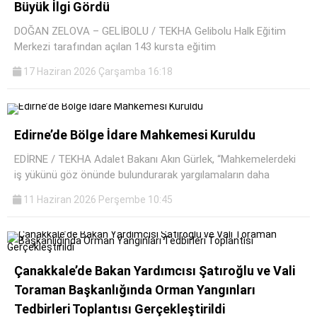
Büyük İlgi Gördü
DOĞAN ZELOVA – GELİBOLU / TEKHA Gelibolu Halk Eğitim
Merkezi tarafından açılan 143 kursta eğitim
17 Haziran 2026 Çarşamba 16:18
Edirne’de Bölge İdare Mahkemesi Kuruldu
EDİRNE / TEKHA Adalet Bakanı Akın Gürlek, “Mahkemelerdeki
iş yükünü göz önünde bulundurarak yargılamaların daha
11 Haziran 2026 Perşembe 10:45
Çanakkale’de Bakan Yardımcısı Şatıroğlu ve Vali
Toraman Başkanlığında Orman Yangınları
Tedbirleri Toplantısı Gerçekleştirildi