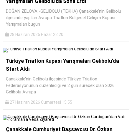
Yarışmaları Gelibolu’da Sona Erdi
DOĞAN ZELOVA -GELİBOLU (TEKHA) Çanakkale’nin Gelibolu
ilçesinde yapılan Avrupa Triatlon Bölgesel Gelişim Kupası
Yarışmaları bugün
28 Haziran 2026 Pazar 22:20
Türkiye Triatlon Kupası Yarışmaları Gelibolu’da
Start Aldı
Çanakkale’nin Gelibolu ilçesinde Türkiye Triatlon
Federasyonunun düzenlediği ve 2 gün sürecek olan 2026
Gelibolu Avrupa
27 Haziran 2026 Cumartesi 15:55
Çanakkale Cumhuriyet Başsavcısı Dr. Özkan