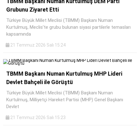
TBMM Başkanı Numan Kurtulmuş DEM Parti
Grubunu Ziyaret Etti
Türkiye Büyük Millet Meclisi (TBMM) Başkanı Numan
Kurtulmuş, Meclis’te grubu bulunan siyasi partilerle temasları
kapsamında
21 Temmuz 2026 Salı 15:24
TBMM Başkanı Numan Kurtulmuş MHP Lideri
Devlet Bahçeli ile Görüştü
Türkiye Büyük Millet Meclisi (TBMM) Başkanı Numan
Kurtulmuş, Milliyetçi Hareket Partisi (MHP) Genel Başkanı
Devlet
21 Temmuz 2026 Salı 15:23