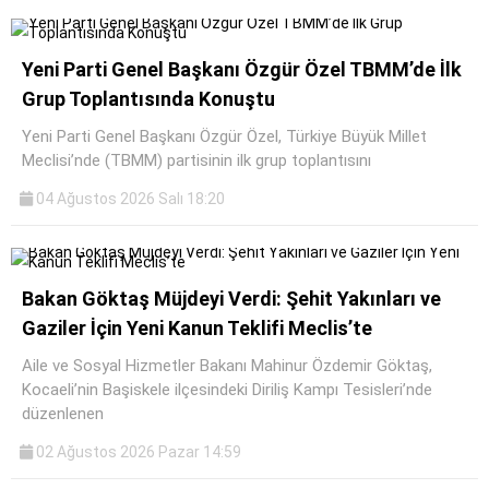
Yeni Parti Genel Başkanı Özgür Özel TBMM’de İlk
Grup Toplantısında Konuştu
Yeni Parti Genel Başkanı Özgür Özel, Türkiye Büyük Millet
Meclisi’nde (TBMM) partisinin ilk grup toplantısını
04 Ağustos 2026 Salı 18:20
Bakan Göktaş Müjdeyi Verdi: Şehit Yakınları ve
Gaziler İçin Yeni Kanun Teklifi Meclis’te
Aile ve Sosyal Hizmetler Bakanı Mahinur Özdemir Göktaş,
Kocaeli’nin Başiskele ilçesindeki Diriliş Kampı Tesisleri’nde
düzenlenen
02 Ağustos 2026 Pazar 14:59