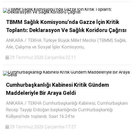
TBMM Sağlık Komisyonu’nda Gazze İçin Kritik
Toplantı: Deklarasyon Ve Sağlık Koridoru Çağrısı
ANKARA / TEKHA Türkiye Büyük Millet Meclisi (TBMM) Sağlık,
Aile, Çalışma ve Sosyal İşler Komisyonu,
29 Temmuz 2026 Çarşamba 22:11
Cumhurbaşkanlığı Kabinesi Kritik Gündem
Maddeleriyle Bir Araya Geldi
ANKARA / TEKHA Cumhurbaşkanlığı Kabinesi, Cumhurbaşkanı
Recep Tayyip Erdoğan başkanlığında Cumhurbaşkanlığı
Külliyesi’nde toplandı. Saat 16.24’te
29 Temmuz 2026 Çarşamba 17:27