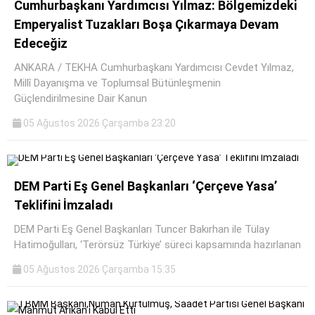
Cumhurbaşkanı Yardımcısı Yılmaz: Bölgemizdeki
Emperyalist Tuzakları Boşa Çıkarmaya Devam
Edeceğiz
ANKARA / TEKHA Cumhurbaşkanı Yardımcısı Cevdet Yılmaz,
Millî Dayanışma ve Toplumsal Bütünleşmenin
Güçlendirilmesine Dair Kanun
05 Ağustos 2026 Çarşamba 23:20
DEM Parti Eş Genel Başkanları ‘Çerçeve Yasa’
Teklifini İmzaladı
DEM Parti Eş Genel Başkanları Tuncer Bakırhan ile Tülay
Hatimoğulları, ‘Terörsüz Türkiye’ süreci kapsamında hazırlanan
05 Ağustos 2026 Çarşamba 15:35