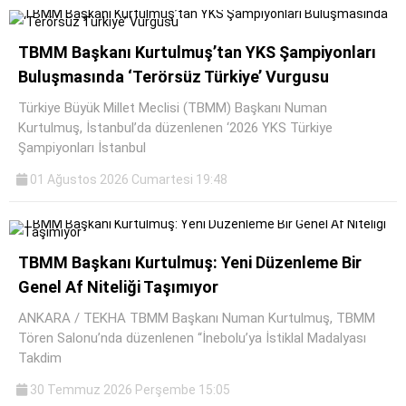
TBMM Başkanı Kurtulmuş’tan YKS Şampiyonları
Buluşmasında ‘Terörsüz Türkiye’ Vurgusu
Türkiye Büyük Millet Meclisi (TBMM) Başkanı Numan
Kurtulmuş, İstanbul’da düzenlenen ‘2026 YKS Türkiye
Şampiyonları İstanbul
01 Ağustos 2026 Cumartesi 19:48
TBMM Başkanı Kurtulmuş: Yeni Düzenleme Bir
Genel Af Niteliği Taşımıyor
ANKARA / TEKHA TBMM Başkanı Numan Kurtulmuş, TBMM
Tören Salonu’nda düzenlenen “İnebolu’ya İstiklal Madalyası
Takdim
30 Temmuz 2026 Perşembe 15:05