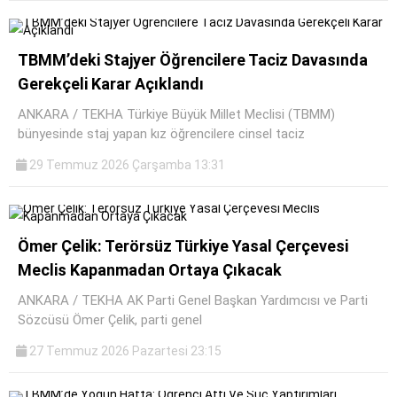
TBMM’deki Stajyer Öğrencilere Taciz Davasında
Gerekçeli Karar Açıklandı
ANKARA / TEKHA Türkiye Büyük Millet Meclisi (TBMM)
bünyesinde staj yapan kız öğrencilere cinsel taciz
29 Temmuz 2026 Çarşamba 13:31
Ömer Çelik: Terörsüz Türkiye Yasal Çerçevesi
Meclis Kapanmadan Ortaya Çıkacak
ANKARA / TEKHA AK Parti Genel Başkan Yardımcısı ve Parti
Sözcüsü Ömer Çelik, parti genel
27 Temmuz 2026 Pazartesi 23:15