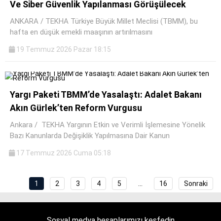
Ve Siber Güvenlik Yapılanması Görüşülecek
ANKARA / TEKHA Türkiye Büyük Millet Meclisi (TBMM), bu
hafta en düşük emekli maaşının artırılmasını
19 Temmuz 2026 Pazar 18:15
Yargı Paketi TBMM’de Yasalaştı: Adalet Bakanı
Akın Gürlek’ten Reform Vurgusu
Ankara / TEKHA Yargının Etkin ve Verimli İşlemesine Yönelik
Bazı Kanunlarda Değişiklik Yapılmasına Dair Kanun
17 Temmuz 2026 Cuma 05:18
1
2
3
4
5
…
16
Sonraki
Sosyal medya hesaplarımızı keşfedin