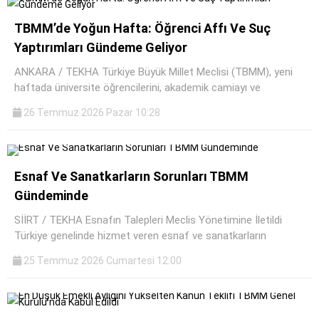
TBMM’de Yoğun Hafta: Öğrenci Affı Ve Suç
Yaptırımları Gündeme Geliyor
ANKARA / TEKHA Türkiye Büyük Millet Meclisi (TBMM), yeni
haftada üniversite öğrencilerini, akademik camiayı ve
26 Temmuz 2026 Pazar 10:28
Esnaf Ve Sanatkarların Sorunları TBMM
Gündeminde
SİİRT / TEKHA Esnafın Talepleri Meclis Yönetimine İletildi
Türkiye genelinde hizmet veren esnaf ve sanatkarların
25 Temmuz 2026 Cumartesi 12:00