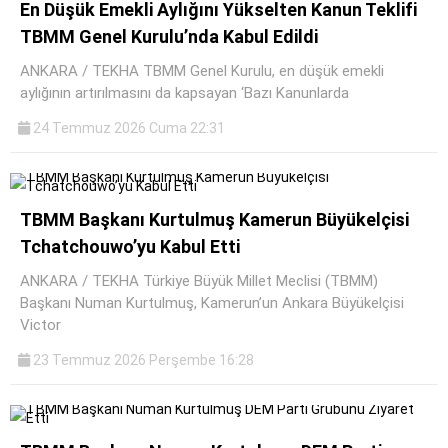
En Düşük Emekli Aylığını Yükselten Kanun Teklifi
TBMM Genel Kurulu’nda Kabul Edildi
ANKARA / TEKHA TBMM Genel Kurulu, en düşük emekli
aylığının artırılmasını da kapsayan ‘Bazı Kanunlarda
24 Temmuz 2026 Cuma 22:31
TBMM Başkanı Kurtulmuş Kamerun Büyükelçisi
Tchatchouwo’yu Kabul Etti
ANKARA / TEKHA Türkiye Büyük Millet Meclisi (TBMM)
Başkanı Numan Kurtulmuş, Kamerun’un Ankara Büyükelçisi
Victor
23 Temmuz 2026 Perşembe 16:28