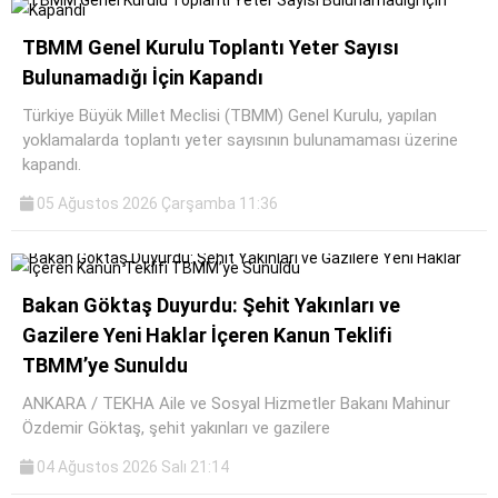
TBMM Genel Kurulu Toplantı Yeter Sayısı
Bulunamadığı İçin Kapandı
Türkiye Büyük Millet Meclisi (TBMM) Genel Kurulu, yapılan
yoklamalarda toplantı yeter sayısının bulunamaması üzerine
kapandı.
05 Ağustos 2026 Çarşamba 11:36
Bakan Göktaş Duyurdu: Şehit Yakınları ve
Gazilere Yeni Haklar İçeren Kanun Teklifi
TBMM’ye Sunuldu
ANKARA / TEKHA Aile ve Sosyal Hizmetler Bakanı Mahinur
Özdemir Göktaş, şehit yakınları ve gazilere
04 Ağustos 2026 Salı 21:14